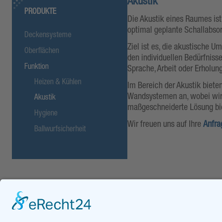
Akustik
PRODUKTE
Die Akustik eines Raumes ist
optimal geplante Schallabsor
Deckensysteme
Ziel ist es, die akustische 
Oberflächen
den individuellen Bedürfnisse
Funktion
Sprache, Arbeit oder Erholung
Heizen & Kühlen
Im Bereich der Akustik biete
Wandsystemen an, wobei wir f
Akustik
maßgeschneiderte Lösung bi
Hygiene
Wir freuen uns auf Ihre
Anfra
Ballwurfsicherheit
DOWNLOADS