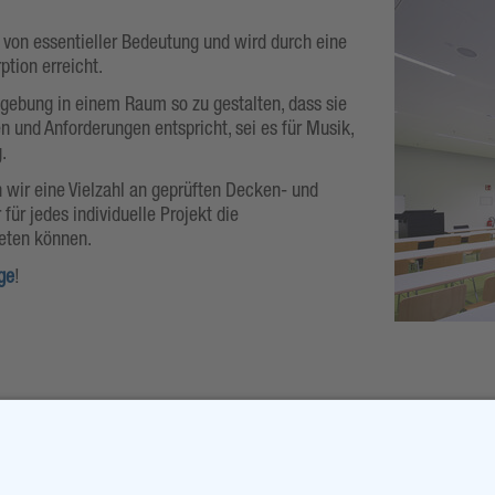
 von essentieller Bedeutung und wird durch eine
ption erreicht.
Umgebung in einem Raum so zu gestalten, dass sie
n und Anforderungen entspricht, sei es für Musik,
.
n wir eine Vielzahl an geprüften Decken- und
ür jedes individuelle Projekt die
eten können.
ge
!