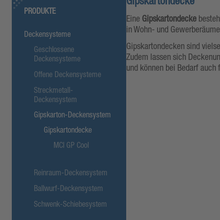
Gipskartondecke
PRODUKTE
Eine
Gipskartondecke
besteht
in Wohn- und Gewerberäumen v
Deckensysteme
Gipskartondecken sind viels
Geschlossene
Zudem lassen sich Deckenuneb
Deckensysteme
und können bei Bedarf auch
Offene Deckensysteme
Streckmetall-
Deckensystem
Gipskarton-Deckensystem
Gipskartondecke
MCI GP Cool
Reinraum-Deckensystem
Ballwurf-Deckensystem
Schwenk-Schiebesystem