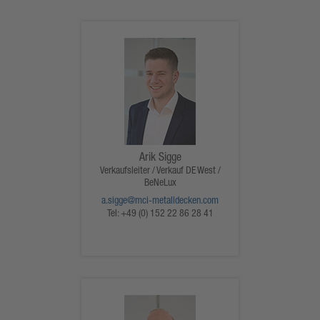
Arik Sigge
Verkaufsleiter / Verkauf DE West /
BeNeLux
a.sigge@mci-metalldecken.com
Tel:
+49 (0) 152 22 86 28 41