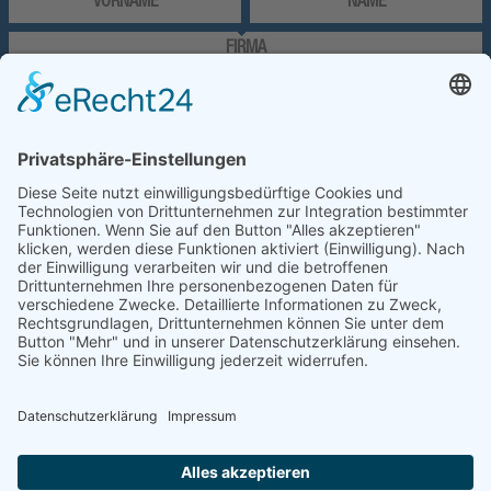
VORNAME
NAME
FIRMA
TEL.
E-MAIL
SPAMSCHUTZ: 7 + 2
WAS KÖNNEN WIR FÜR SIE
TUN?
Ich habe die Datenschutzerklärung zur Kenntnis genommen. Ich stimme zu, dass
meine Angaben und Daten zur Beantwortung meiner Anfrage elektronisch erhoben
und gespeichert werden. Sie können diese Einwilligung jederzeit per E-Mail an
info@mci-metalldecken.com widerrufen.
ABSENDEN