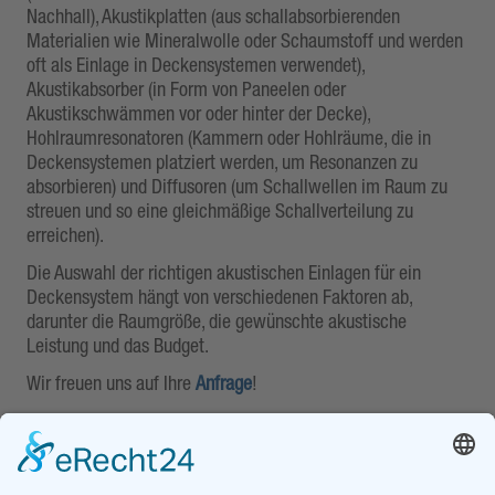
Nachhall), Akustikplatten (aus schallabsorbierenden
Materialien wie Mineralwolle oder Schaumstoff und werden
oft als Einlage in Deckensystemen verwendet),
Akustikabsorber (in Form von Paneelen oder
Akustikschwämmen vor oder hinter der Decke),
Hohlraumresonatoren (Kammern oder Hohlräume, die in
Deckensystemen platziert werden, um Resonanzen zu
absorbieren) und Diffusoren (um Schallwellen im Raum zu
streuen und so eine gleichmäßige Schallverteilung zu
erreichen).
Die Auswahl der richtigen akustischen Einlagen für ein
Deckensystem hängt von verschiedenen Faktoren ab,
darunter die Raumgröße, die gewünschte akustische
Leistung und das Budget.
Wir freuen uns auf Ihre
Anfrage
!