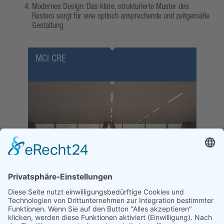
Modernes Design: Das klare, strukturierte Muster des
Rasters sorgt für eine optisch ansprechende und zeitgemäße
Gestaltung.
MCI CRE
MCI CRE K