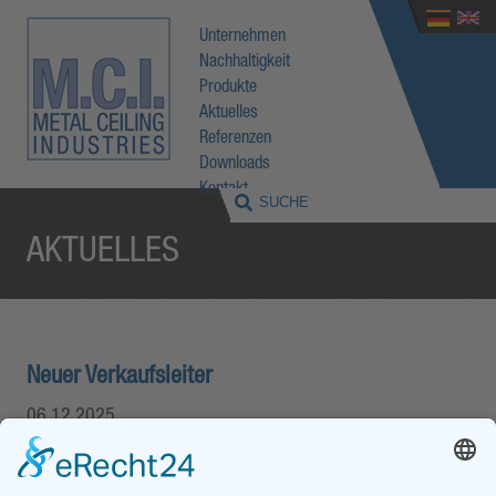
Unternehmen
Nachhaltigkeit
Produkte
Aktuelles
Referenzen
Downloads
Kontakt
AKTUELLES
Neuer Verkaufsleiter
06.12.2025
Arik Sigge
Unser
Mitarbeiter Arik Sigge
, der für uns schon lange Zeit im