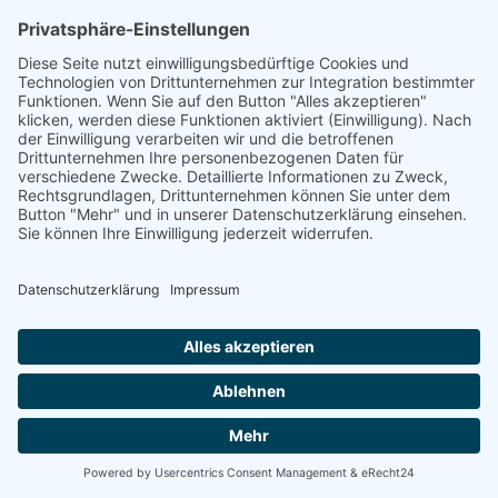
Vertrieb Deutschland West und BeNeLux tätig ist, hat bei
M.C.I. nun auch die
Funktion als Verkaufsleiter
übernommen.
Wir gratulieren ganz herzlich!
IMPRESSUM
DATENSCHUTZ